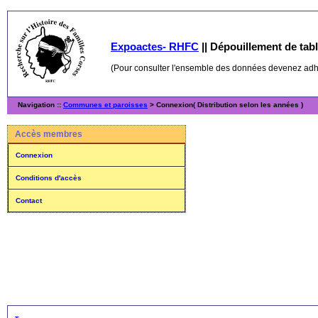
Expoactes- RHFC
||
Dépouillement de table
(Pour consulter l'ensemble des données devenez ad
Navigation ::
Communes et paroisses
> Connexion( Distribution selon les années )
Accès membres
Connexion
Conditions d'accès
Contact