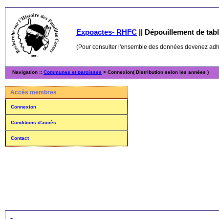
Expoactes- RHFC
||
Dépouillement de table
(Pour consulter l'ensemble des données devenez ad
Navigation ::
Communes et paroisses
> Connexion( Distribution selon les années )
Accès membres
Connexion
Conditions d'accès
Contact