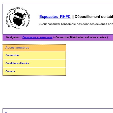
Expoactes- RHFC
||
Dépouillement de table
(Pour consulter l'ensemble des données devenez ad
Navigation ::
Communes et paroisses
> Connexion( Distribution selon les années )
Accès membres
Connexion
Conditions d'accès
Contact