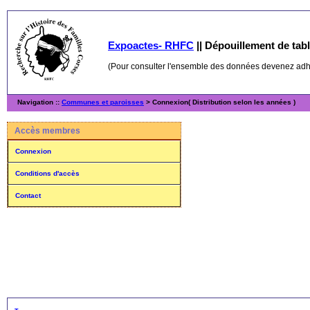
Expoactes- RHFC
||
Dépouillement de table
(Pour consulter l'ensemble des données devenez ad
Navigation ::
Communes et paroisses
> Connexion( Distribution selon les années )
Accès membres
Connexion
Conditions d'accès
Contact