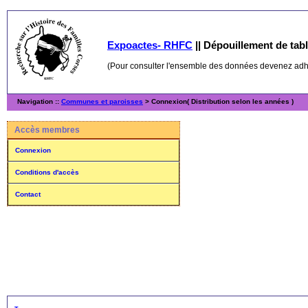
Expoactes- RHFC
||
Dépouillement de table
(Pour consulter l'ensemble des données devenez ad
Navigation ::
Communes et paroisses
> Connexion( Distribution selon les années )
Accès membres
Connexion
Conditions d'accès
Contact