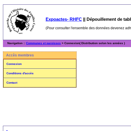
Expoactes- RHFC
||
Dépouillement de table
(Pour consulter l'ensemble des données devenez ad
Navigation ::
Communes et paroisses
> Connexion( Distribution selon les années )
Accès membres
Connexion
Conditions d'accès
Contact