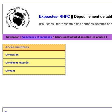
Expoactes- RHFC
||
Dépouillement de table
(Pour consulter l'ensemble des données devenez ad
Navigation ::
Communes et paroisses
> Connexion( Distribution selon les années )
Accès membres
Connexion
Conditions d'accès
Contact