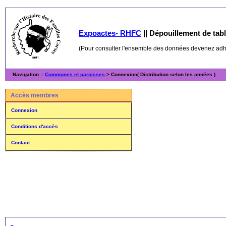
Expoactes- RHFC
||
Dépouillement de table
(Pour consulter l'ensemble des données devenez ad
Navigation ::
Communes et paroisses
> Connexion( Distribution selon les années )
Accès membres
Connexion
Conditions d'accès
Contact