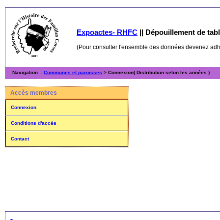
Expoactes- RHFC
||
Dépouillement de table
(Pour consulter l'ensemble des données devenez ad
Navigation ::
Communes et paroisses
> Connexion( Distribution selon les années )
Accès membres
Connexion
Conditions d'accès
Contact