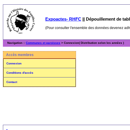
Expoactes- RHFC
||
Dépouillement de table
(Pour consulter l'ensemble des données devenez ad
Navigation ::
Communes et paroisses
> Connexion( Distribution selon les années )
Accès membres
Connexion
Conditions d'accès
Contact