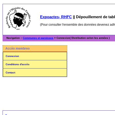
Expoactes- RHFC
||
Dépouillement de table
(Pour consulter l'ensemble des données devenez ad
Navigation ::
Communes et paroisses
> Connexion( Distribution selon les années )
Accès membres
Connexion
Conditions d'accès
Contact