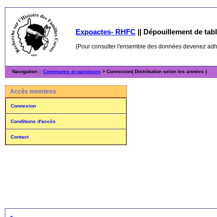
Expoactes- RHFC
||
Dépouillement de table
(Pour consulter l'ensemble des données devenez ad
Navigation ::
Communes et paroisses
> Connexion( Distribution selon les années )
Accès membres
Connexion
Conditions d'accès
Contact