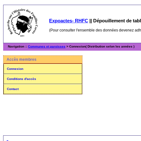
Expoactes- RHFC
||
Dépouillement de table
(Pour consulter l'ensemble des données devenez ad
Navigation ::
Communes et paroisses
> Connexion( Distribution selon les années )
Accès membres
Connexion
Conditions d'accès
Contact