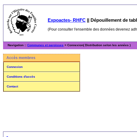
Expoactes- RHFC
||
Dépouillement de table
(Pour consulter l'ensemble des données devenez ad
Navigation ::
Communes et paroisses
> Connexion( Distribution selon les années )
Accès membres
Connexion
Conditions d'accès
Contact