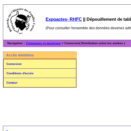
Expoactes- RHFC
||
Dépouillement de table
(Pour consulter l'ensemble des données devenez ad
Navigation ::
Communes et paroisses
> Connexion( Distribution selon les années )
Accès membres
Connexion
Conditions d'accès
Contact