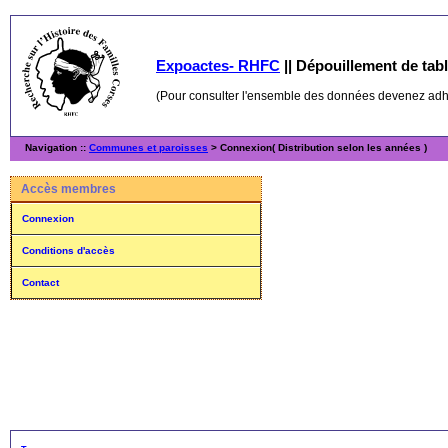
Expoactes- RHFC
||
Dépouillement de table
(Pour consulter l'ensemble des données devenez ad
Navigation ::
Communes et paroisses
> Connexion( Distribution selon les années )
Accès membres
Connexion
Conditions d'accès
Contact