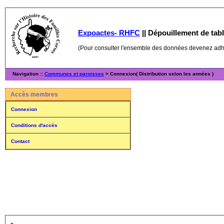
Expoactes- RHFC
||
Dépouillement de table
(Pour consulter l'ensemble des données devenez ad
Navigation ::
Communes et paroisses
> Connexion( Distribution selon les années )
Accès membres
Connexion
Conditions d'accès
Contact