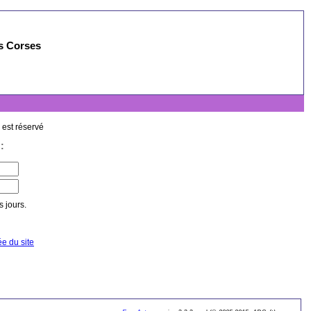
es Corses
 est réservé
:
 jours.
ée du site