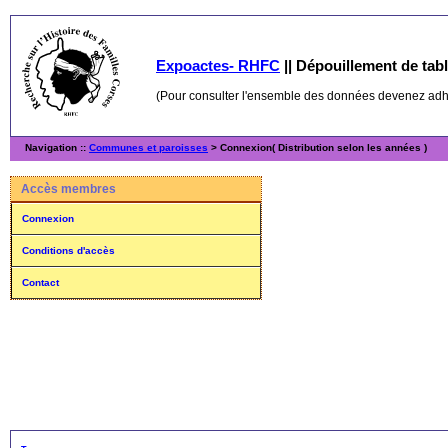
Expoactes- RHFC
||
Dépouillement de table
(Pour consulter l'ensemble des données devenez ad
Navigation ::
Communes et paroisses
> Connexion( Distribution selon les années )
Accès membres
Connexion
Conditions d'accès
Contact