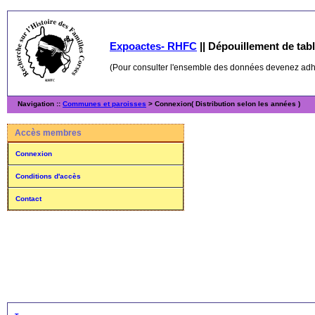
Expoactes- RHFC
||
Dépouillement de table
(Pour consulter l'ensemble des données devenez ad
Navigation ::
Communes et paroisses
> Connexion( Distribution selon les années )
Accès membres
Connexion
Conditions d'accès
Contact