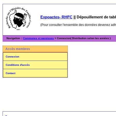
Expoactes- RHFC
||
Dépouillement de table
(Pour consulter l'ensemble des données devenez ad
Navigation ::
Communes et paroisses
> Connexion( Distribution selon les années )
Accès membres
Connexion
Conditions d'accès
Contact