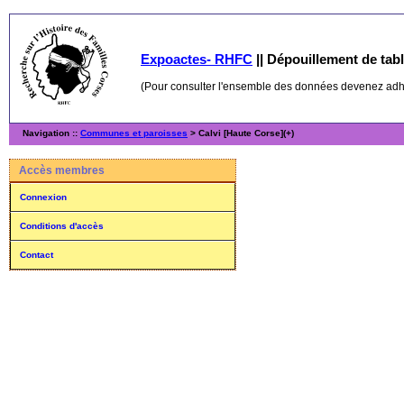
Expoactes- RHFC
||
Dépouillement de table
(Pour consulter l'ensemble des données devenez ad
Navigation ::
Communes et paroisses
> Calvi [Haute Corse](+)
Accès membres
Connexion
Conditions d'accès
Contact