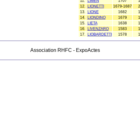
11.
LIMEN
1707
12.
LIONETTI
1679-1687
13.
LIONE
1682
14.
LIONDINO
1679
15.
LIETA
1638
16.
LIVENZARO
1583
17.
LIOBARDETTI
1578
Association RHFC - ExpoActes