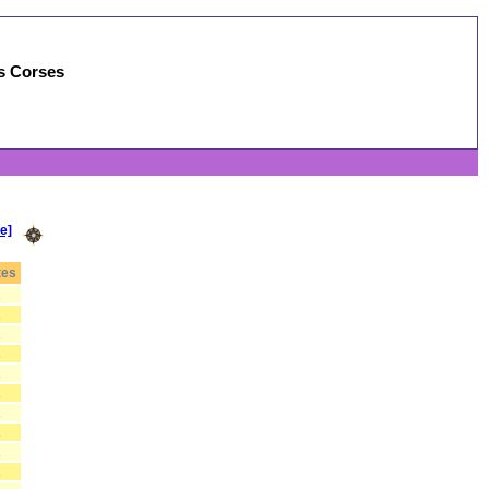
es Corses
e]
tes
2
1
1
2
1
1
1
1
1
1