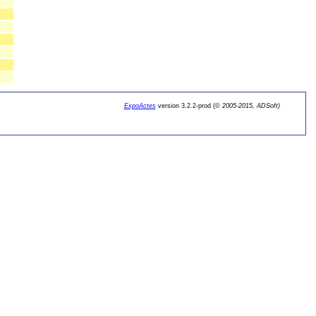
1
2
1
1
1
1
1
ExpoActes
version 3.2.2-prod (©
2005-2015, ADSoft)