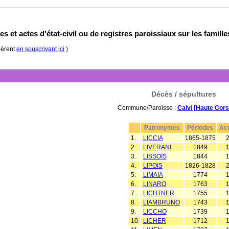
s et actes d'état-civil ou de registres paroissiaux sur les famill
hérent
en souscrivant ici
)
Décès / sépultures
Commune/Paroisse :
Calvi [Haute Cors
Patronymes
Périodes
Ac
1.
LICCIA
1865-1875
2.
LIVERANI
1849
3.
LISSOIS
1844
4.
LIPOIS
1826-1828
5.
LIMAIA
1774
6.
LINARO
1763
7.
LICHTNER
1755
8.
LIAMBRUNO
1743
9.
LICCHO
1739
10.
LICHER
1712