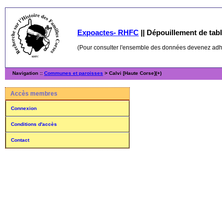
Expoactes- RHFC
||
Dépouillement de table
(Pour consulter l'ensemble des données devenez ad
Navigation ::
Communes et paroisses
> Calvi [Haute Corse](+)
Accès membres
Connexion
Conditions d'accès
Contact