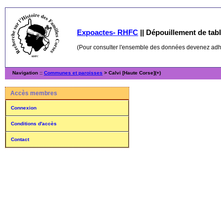
Expoactes- RHFC
||
Dépouillement de table
(Pour consulter l'ensemble des données devenez ad
Navigation ::
Communes et paroisses
> Calvi [Haute Corse](+)
Accès membres
Connexion
Conditions d'accès
Contact