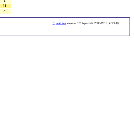
1
11
4
ExpoActes
version 3.2.2-prod (©
2005-2015, ADSoft)