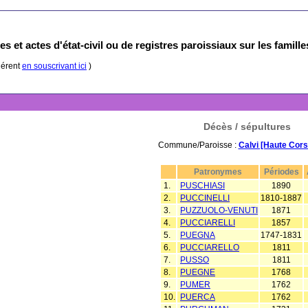
s et actes d'état-civil ou de registres paroissiaux sur les famill
hérent
en souscrivant ici
)
Décès / sépultures
Commune/Paroisse :
Calvi [Haute Cors
Patronymes
Périodes
1.
PUSCHIASI
1890
2.
PUCCINELLI
1810-1887
3.
PUZZUOLO-VENUTI
1871
4.
PUCCIARELLI
1857
5.
PUEGNA
1747-1831
6.
PUCCIARELLO
1811
7.
PUSSO
1811
8.
PUEGNE
1768
9.
PUMER
1762
10.
PUERCA
1762