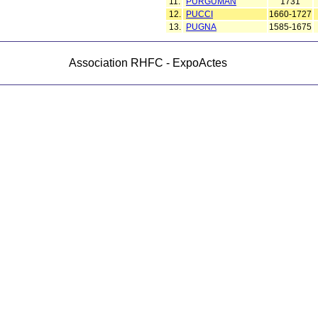
11.
PURGUMAN
1731
12.
PUCCI
1660-1727
13.
PUGNA
1585-1675
Association RHFC - ExpoActes