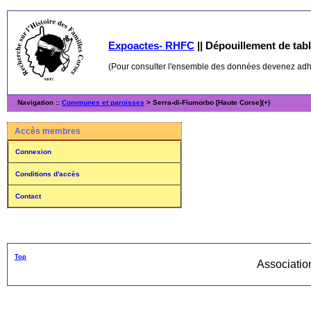
Expoactes- RHFC
||
Dépouillement de table
(Pour consulter l'ensemble des données devenez ad
Navigation ::
Communes et paroisses
> Serra-di-Fiumorbo [Haute Corse](+)
Accès membres
Connexion
Conditions d'accès
Contact
Top
Associati