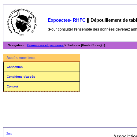
Expoactes- RHFC
||
Dépouillement de table
(Pour consulter l'ensemble des données devenez ad
Navigation ::
Communes et paroisses
> Tralonca [Haute Corse](+)
Accès membres
Connexion
Conditions d'accès
Contact
Top
Associati