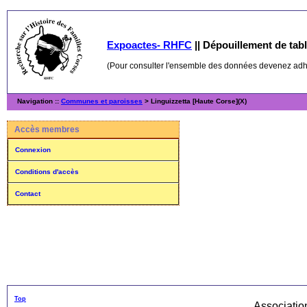
Expoactes- RHFC
||
Dépouillement de table
(Pour consulter l'ensemble des données devenez ad
Navigation ::
Communes et paroisses
> Linguizzetta [Haute Corse](X)
Accès membres
Connexion
Conditions d'accès
Contact
Top
Associati