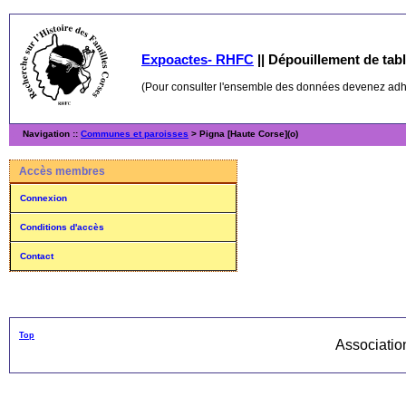
Expoactes- RHFC
||
Dépouillement de table
(Pour consulter l'ensemble des données devenez ad
Navigation ::
Communes et paroisses
> Pigna [Haute Corse](o)
Accès membres
Connexion
Conditions d'accès
Contact
Top
Associati