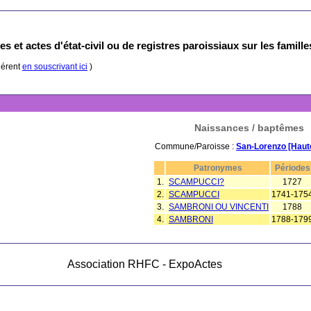
s et actes d'état-civil ou de registres paroissiaux sur les famill
hérent
en souscrivant ici
)
Naissances / baptêmes
Commune/Paroisse :
San-Lorenzo [Haut
Patronymes
Période
1.
SCAMPUCCI?
1727
2.
SCAMPUCCI
1741-175
3.
SAMBRONI OU VINCENTI
1788
4.
SAMBRONI
1788-179
Association RHFC - ExpoActes