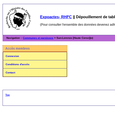
Expoactes- RHFC
||
Dépouillement de table
(Pour consulter l'ensemble des données devenez ad
Navigation ::
Communes et paroisses
> San-Lorenzo [Haute Corse](o)
Accès membres
Connexion
Conditions d'accès
Contact
Top