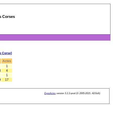
es Corses
e Corse]
s
Actes
1
4
4
1
9
17
ExpoActes
version 3.2.2-prod (©
2005-2015, ADSoft)