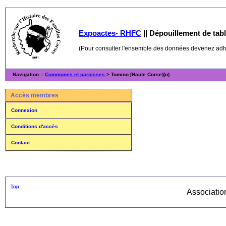
Expoactes- RHFC
||
Dépouillement de table
(Pour consulter l'ensemble des données devenez ad
Navigation ::
Communes et paroisses
> Tomino [Haute Corse](o)
Accès membres
Connexion
Conditions d'accès
Contact
Top
Associati