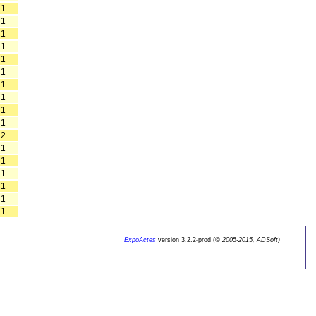
1
1
1
1
1
1
1
1
1
1
2
1
1
1
1
1
1
ExpoActes
version 3.2.2-prod (©
2005-2015, ADSoft)