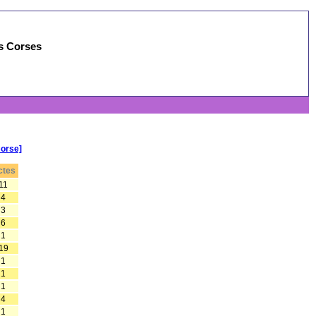
es Corses
Corse]
ctes
11
4
3
6
1
19
1
1
1
4
1