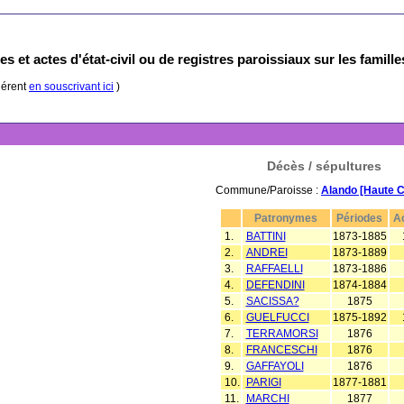
s et actes d'état-civil ou de registres paroissiaux sur les famill
hérent
en souscrivant ici
)
Décès / sépultures
Commune/Paroisse :
Alando [Haute 
Patronymes
Périodes
A
1.
BATTINI
1873-1885
2.
ANDREI
1873-1889
3.
RAFFAELLI
1873-1886
4.
DEFENDINI
1874-1884
5.
SACISSA?
1875
6.
GUELFUCCI
1875-1892
7.
TERRAMORSI
1876
8.
FRANCESCHI
1876
9.
GAFFAYOLI
1876
10.
PARIGI
1877-1881
11.
MARCHI
1877