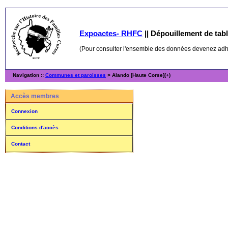
Expoactes- RHFC
||
Dépouillement de table
(Pour consulter l'ensemble des données devenez ad
Navigation ::
Communes et paroisses
> Alando [Haute Corse](+)
Accès membres
Connexion
Conditions d'accès
Contact