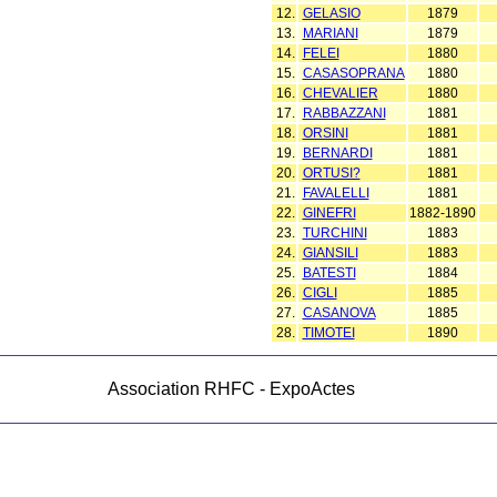
12.
GELASIO
1879
13.
MARIANI
1879
14.
FELEI
1880
15.
CASASOPRANA
1880
16.
CHEVALIER
1880
17.
RABBAZZANI
1881
18.
ORSINI
1881
19.
BERNARDI
1881
20.
ORTUSI?
1881
21.
FAVALELLI
1881
22.
GINEFRI
1882-1890
23.
TURCHINI
1883
24.
GIANSILI
1883
25.
BATESTI
1884
26.
CIGLI
1885
27.
CASANOVA
1885
28.
TIMOTEI
1890
Association RHFC - ExpoActes