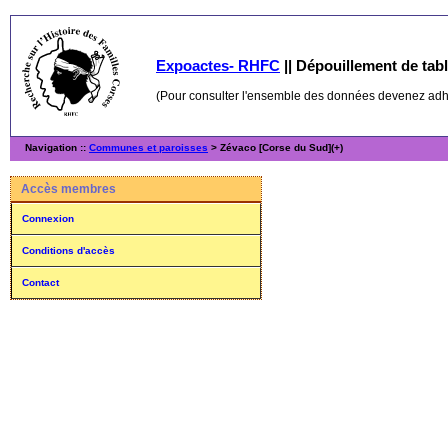
Expoactes- RHFC
||
Dépouillement de table
(Pour consulter l'ensemble des données devenez ad
Navigation ::
Communes et paroisses
> Zévaco [Corse du Sud](+)
Accès membres
Connexion
Conditions d'accès
Contact