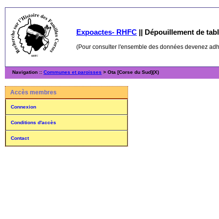
Expoactes- RHFC
||
Dépouillement de table
(Pour consulter l'ensemble des données devenez ad
Navigation ::
Communes et paroisses
> Ota [Corse du Sud](X)
Accès membres
Connexion
Conditions d'accès
Contact