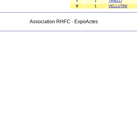
T
1
TRIELLI
V
1
VELLUTINI
Association RHFC - ExpoActes