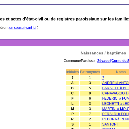
s et actes d'état-civil ou de registres paroissiaux sur les famill
hérent
en souscrivant ici
)
Naissances / baptêmes
Commune/Paroisse :
Zévaco [Corse du 
Initiales
Patronymes
Noms
?
1
?
A
3
ANDREI à ANT
B
5
BARSOTTI à BE
C
9
CANAVAGGIO à 
F
6
FEDERICI à FU
L
3
LEONETTI à LEO
M
3
MARTINI à MOU
P
7
PERALDI à POLI
R
2
REBORA à REN
S
1
SANTONI