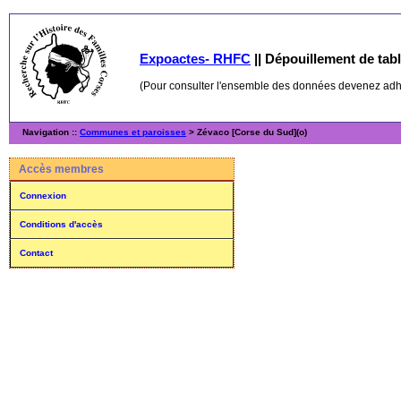
Expoactes- RHFC
||
Dépouillement de table
(Pour consulter l'ensemble des données devenez ad
Navigation ::
Communes et paroisses
> Zévaco [Corse du Sud](o)
Accès membres
Connexion
Conditions d'accès
Contact