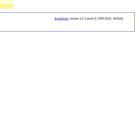
ExpoActes
version 3.2.2-prod (©
2005-2015, ADSoft)