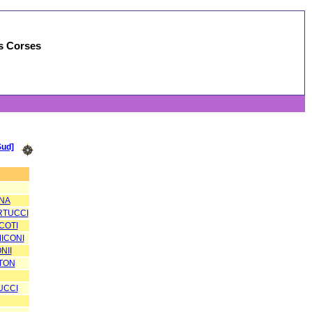
es Corses
Sud]
ONA
RTUCCI
COTI
MICONI
NII
TON
UCCI